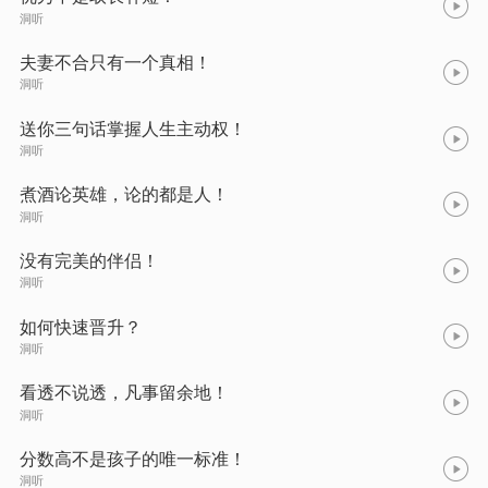
洞听
夫妻不合只有一个真相！
洞听
送你三句话掌握人生主动权！
洞听
煮酒论英雄，论的都是人！
洞听
没有完美的伴侣！
洞听
如何快速晋升？
洞听
看透不说透，凡事留余地！
洞听
分数高不是孩子的唯一标准！
洞听