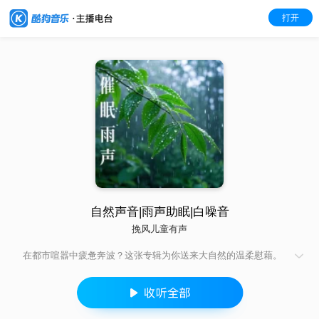
打开
自然声音|雨声助眠|白噪音
挽风儿童有声
在都市喧嚣中疲惫奔波？这张专辑为你送来大自然的温柔慰藉。
淅淅沥沥的催眠雨声， 仿若将山林雨夜、静谧溪畔搬至耳畔，伴
你卸下疲惫，酣然入梦 。