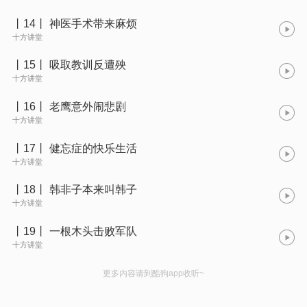
丨14丨 神医手术带来麻烦
十方讲堂
丨15丨 吸取教训反遭殃
十方讲堂
丨16丨 老鹰意外闹悲剧
十方讲堂
丨17丨 健忘症的快乐生活
十方讲堂
丨18丨 韩非子本来叫韩子
十方讲堂
丨19丨 一根木头击败军队
十方讲堂
更多内容请到酷狗app收听~