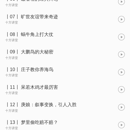
十方讲堂
丨07丨 旷世友谊带来奇迹
十方讲堂
丨08丨 蜗牛角上打大仗
十方讲堂
丨09丨 大鹏鸟的大秘密
十方讲堂
丨10丨 庄子教你养海鸟
十方讲堂
丨11丨 呆若木鸡才最厉害
十方讲堂
丨12丨 庚娘：叙事变换，引人入胜
十方讲堂
丨13丨 梦里偷吃赔不赔？
十方讲堂