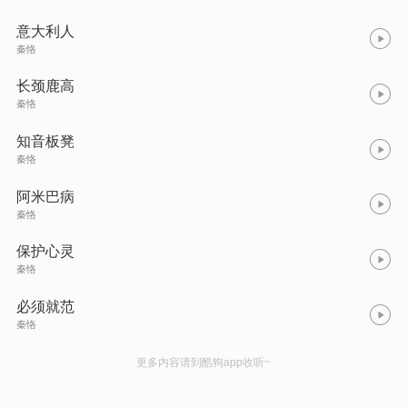
意大利人
秦恪
长颈鹿高
秦恪
知音板凳
秦恪
阿米巴病
秦恪
保护心灵
秦恪
必须就范
秦恪
更多内容请到酷狗app收听~