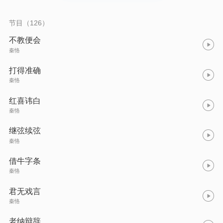
节目（126）
不教便会
秦恪
打得准确
秦恪
红喜讳白
秦恪
继弦续弦
秦恪
借牛字条
秦恪
君无戏言
秦恪
老纳辩辞