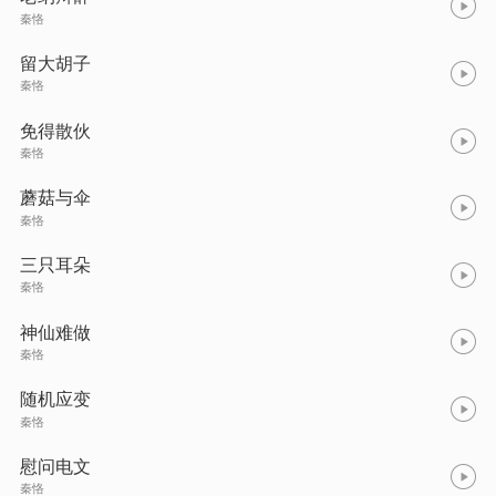
秦恪
留大胡子
秦恪
免得散伙
秦恪
蘑菇与伞
秦恪
三只耳朵
秦恪
神仙难做
秦恪
随机应变
秦恪
慰问电文
秦恪