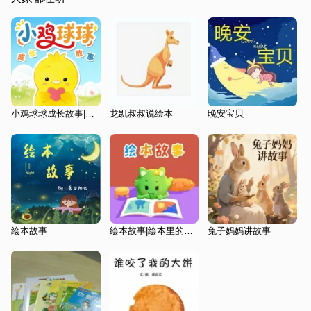
小鸡球球成长故事|睡前故事|绘本故事|0-6岁
龙凯叔叔说绘本
晚安宝贝
绘本故事
绘本故事|绘本里的童话故事|0-8岁
兔子妈妈讲故事