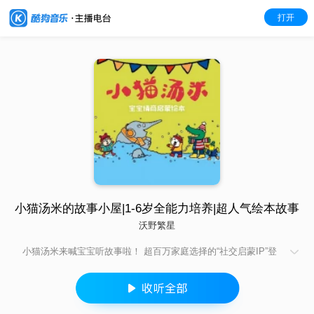
打开
小猫汤米的故事小屋|1-6岁全能力培养|超人气绘本故事
沃野繁星
小猫汤米来喊宝宝听故事啦！ 超百万家庭选择的“社交启蒙IP”登
陆！ 这里有为1-6岁孩子量身定制的成长必修课—— 情商培养 ×
生活技能 × 侦探思维 × 双语认知 用温暖的故事陪伴，让宝宝在
笑声中悄悄长大！ 10+主题覆盖成长刚需：从说“请谢谢”到打针不
哭，从交朋友到侦探破案，应对中国家长的育儿高频难题 34个故