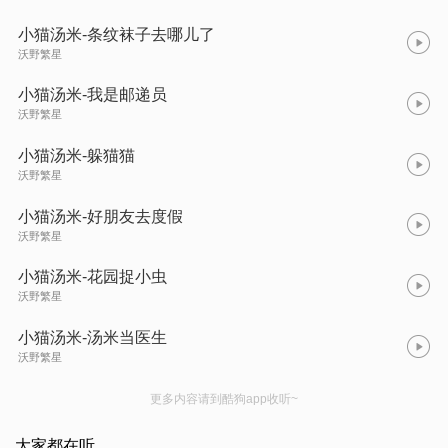
小猫汤米-条纹袜子去哪儿了
沃野繁星
小猫汤米-我是邮递员
沃野繁星
小猫汤米-躲猫猫
沃野繁星
小猫汤米-好朋友去度假
沃野繁星
小猫汤米-花园捉小虫
沃野繁星
小猫汤米-汤米当医生
沃野繁星
更多内容请到酷狗app收听~
大家都在听