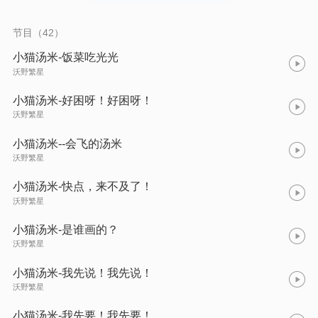
事=34种能力：行为习惯×情绪管理×问题解决×社会适应，每天10
分钟听出“幼儿园小标兵”
节目（42）
小猫汤米-饭菜吃光光
沃野繁星
小猫汤米-好困呀！好困呀！
沃野繁星
小猫汤米--会飞的汤米
沃野繁星
小猫汤米-快点，来不及了！
沃野繁星
小猫汤米-是谁画的？
沃野繁星
小猫汤米-我先说！我先说！
沃野繁星
小猫汤米-我先要！我先要！