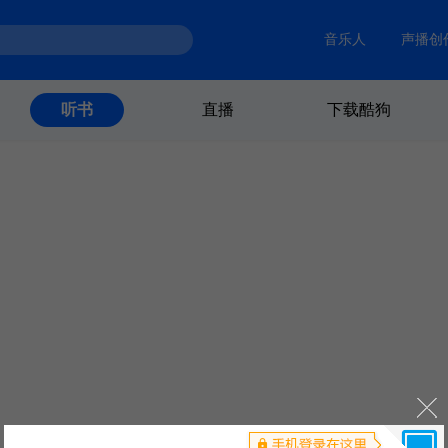
音乐人
声播创
直播
下载酷狗
听书