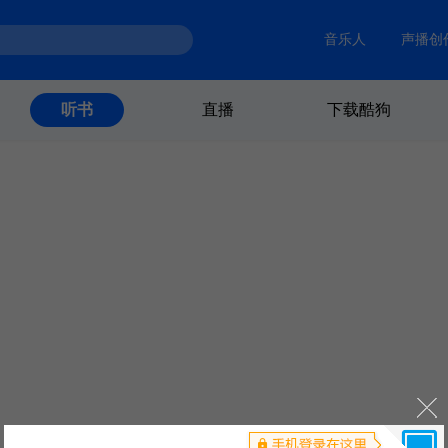
音乐人
声播创
直播
下载酷狗
听书