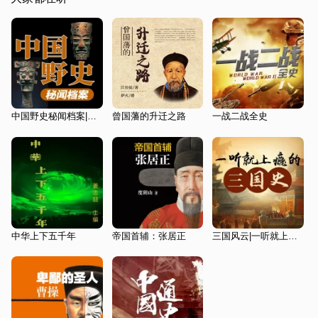
中国野史秘闻档案|八卦趣味&奇闻异事|历史冷知识
曾国藩的升迁之路
一战二战全史
中华上下五千年
帝国首辅：张居正
三国风云|一听就上瘾的三国史|2025全新精制版