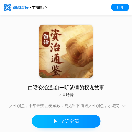
打开
白话资治通鉴|一听就懂的权谋故事
大喜聆音
人性弱点，千年未变 历史成败，照见当下 看透人性弱点，才能突
破成长瓶颈 参悟历史规律，方能掌控人生棋局 每天10分钟，听
《资治通鉴》白话版 把古人血泪教训，转化为你的决策智慧 《白
话资治通鉴》用现代语言，拆解人性密码 贪婪、骄傲、忍耐、抉
择—— 古人踩过的坑，正是你避开的智慧 让历史成为你的成长加