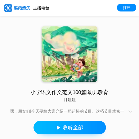
打开
小学语文作文范文100篇|幼儿教育
月姐姐
嘿，朋友们!今天要给大家介绍一档超棒的节目。这档节目就像一
座知识的宝藏乐园，它精心挑选了众多小学生的优秀习作。在这
里，你能看到孩子们用纯真的文字描绘五彩斑斓的世界。有的作
文像灵动的小鸟，用活泼的语言讲述校园趣事，让你仿佛置身于
充满欢声笑语的教室；有的如同细腻的工笔画，将自然景色描绘