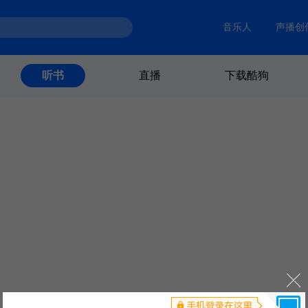
音乐人
声播创
直播
下载酷狗
听书