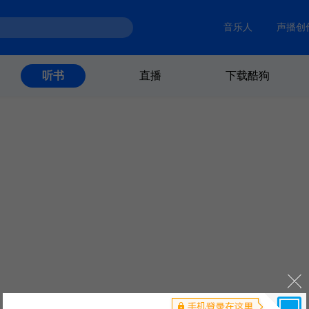
音乐人
声播创
直播
下载酷狗
听书