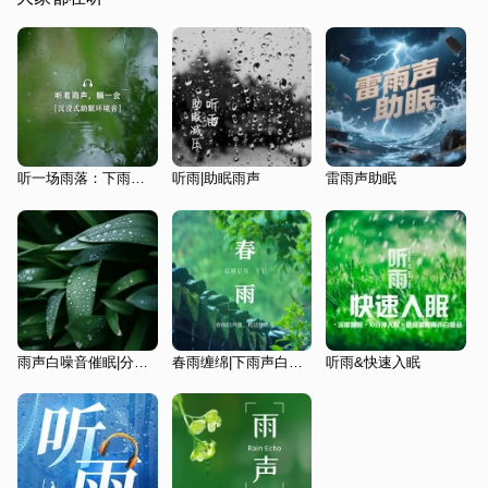
听一场雨落：下雨白噪音助眠、舒压、伴学
听雨|助眠雨声
雷雨声助眠
雨声白噪音催眠|分泌褪黑素重度失眠马上入睡
春雨缠绵|下雨声白噪音|沉浸式听雨ASMR疗愈助眠
听雨&快速入眠