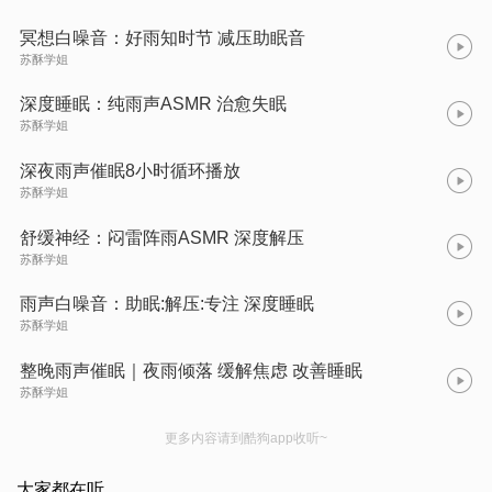
冥想白噪音：好雨知时节 减压助眠音
苏酥学姐
深度睡眠：纯雨声ASMR 治愈失眠
苏酥学姐
深夜雨声催眠8小时循环播放
苏酥学姐
舒缓神经：闷雷阵雨ASMR 深度解压
苏酥学姐
雨声白噪音：助眠:解压:专注 深度睡眠
苏酥学姐
整晚雨声催眠｜夜雨倾落 缓解焦虑 改善睡眠
苏酥学姐
更多内容请到酷狗app收听~
大家都在听