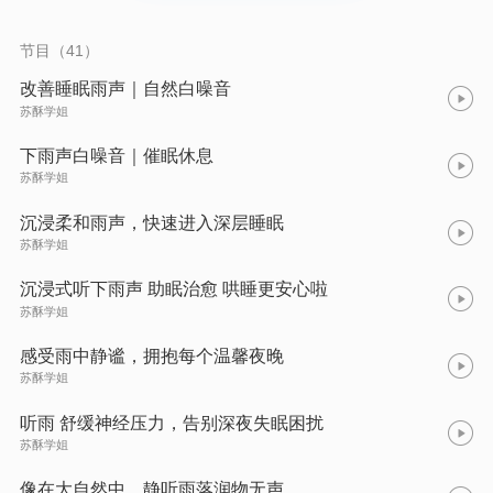
效，避免注意力分散。 雨声的天然频率被认为具有“掩蔽效应”，
能有效中和环境中的突兀噪音（如谈话声、交通声），同时稳定
大脑电波，帮助你快速进入深度放松状态。适合用于睡前聆听、
节目（41）
冥想、阅读或工作专注的背景音。 适合人群：失眠、睡眠浅者｜
工作/学习需专注者｜焦虑、压力大的人群｜冥想、瑜伽练习者 使
改善睡眠雨声｜自然白噪音
用建议： （1）睡前30分钟播放，音量调至隐约可闻（约30分
苏酥学姐
贝）。 （2）搭配深呼吸或渐进式肌肉放松法效果更佳。 （3）
可循环播放整夜，建议使用音箱而非耳机以减少耳压。 “让自然的
下雨声白噪音｜催眠休息
雨声洗净疲惫，在大自然的淋浴中安眠。” ——《雨声催眠》
苏酥学姐
沉浸柔和雨声，快速进入深层睡眠
苏酥学姐
沉浸式听下雨声 助眠治愈 哄睡更安心啦
苏酥学姐
感受雨中静谧，拥抱每个温馨夜晚
苏酥学姐
听雨 舒缓神经压力，告别深夜失眠困扰
苏酥学姐
像在大自然中，静听雨落润物无声