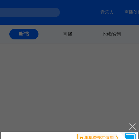
音乐人
声播创
直播
下载酷狗
听书