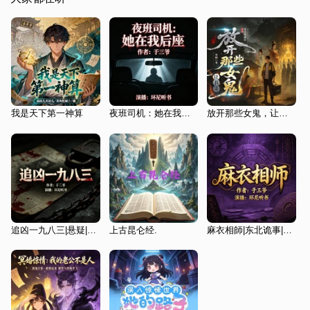
我是天下第一神算
夜班司机：她在我后座
放开那些女鬼，让我来
追凶一九八三|悬疑|犯罪|1983年那场跨省追凶
上古昆仑经.
麻衣相師|东北诡事|黄仙讨封|相术江湖