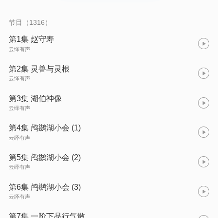
节目（1316）
第1集 赵守寿
云绎有声
第2集 灵兽与灵根
云绎有声
第3集 湖伯神像
云绎有声
第4集 鸬鹚湖小会 (1)
云绎有声
第5集 鸬鹚湖小会 (2)
云绎有声
第6集 鸬鹚湖小会 (3)
云绎有声
第7集 一阶下品行气散