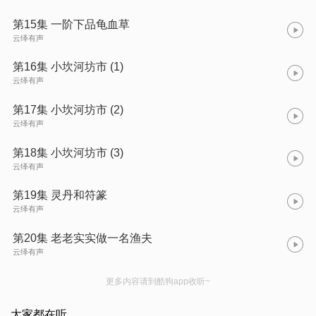
第15集 一阶下品龟血草
云绎有声
第16集 小坎河坊市 (1)
云绎有声
第17集 小坎河坊市 (2)
云绎有声
第18集 小坎河坊市 (3)
云绎有声
第19集 灵丹和符篆
云绎有声
第20集 老老实实做一名渔夫
云绎有声
更多内容请到酷狗app收听~
大家都在听