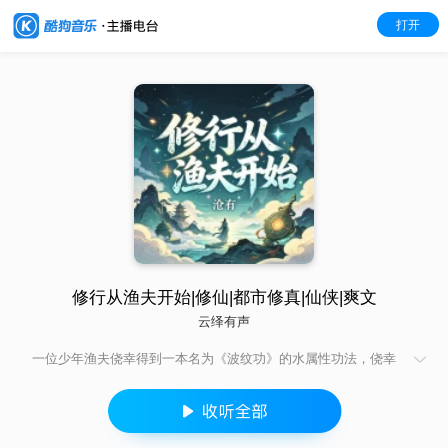
打开
修行从渔夫开始|修仙|都市修真|仙侠|爽文
云绎有声
一位少年渔夫侥幸得到一本名为《波纹功》的水属性功法，侥幸
踏上修行之路，成为一名无门无派、无拘无束的散修，且看他如
何搅动修真界的风云变幻。