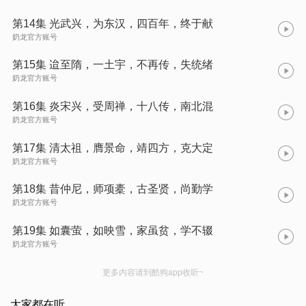
第14集 光武兴，为东汉，四百年，终于献
奶龙官方账号
第15集 迨至隋，一土宇，不再传，失统绪
奶龙官方账号
第16集 炎宋兴，受周禅，十八传，南北混
奶龙官方账号
第17集 清太祖，膺景命，靖四方，克大定
奶龙官方账号
第18集 昔仲尼，师项橐，古圣贤，尚勤学
奶龙官方账号
第19集 如囊萤，如映雪，家虽贫，学不辍
奶龙官方账号
更多内容请到酷狗app收听~
大家都在听