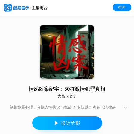
打开
情感凶案纪实：50桩激情犯罪真相
大吕说文史
剖析犯罪心理，直抵人性执念与私欲 本专辑以作者在《法律讲
堂》栏目主讲过的精品案例为蓝本。内容围绕父母、夫妻、子女
之间发生的案件纠纷展开，反映了当今时代人们家庭婚姻生活中
出现的种种离奇故事。新书共收录20个精品案例，包括保姆是亲
娘、“初恋”求他捐个肾、被出租的女友、夺嫂之争、雇凶杀错人、