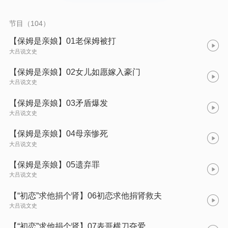
错嫁假土豪、谎言背后、婚前忠贞考察、被搅黄的婚事、“白富
美”空气杀人、同学变后妈、流泪的新娘、女儿是“情敌”、前妻的
秘密、情人劫中劫、女友的三次、杀父之仇、替婚新娘的不归
节目（104）
路、我想有个妈、被寄托的孝心。本书以案说法，故事情节曲
折，有吸引力，文中还附有法律点评，是集法律知识、故事于一
【保姆是亲娘】01老保姆被打
体的法律普及作品。
大吕说文史
【保姆是亲娘】02女儿如愿嫁入豪门
大吕说文史
【保姆是亲娘】03矛盾爆发
大吕说文史
【保姆是亲娘】04母亲惨死
大吕说文史
【保姆是亲娘】05遗弃罪
大吕说文史
【“初恋”求他捐个肾】06初恋求他捐肾救夫
大吕说文史
【“初恋”求他捐个肾】07表哥横刀夺爱