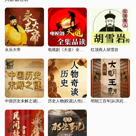
永乐大帝
电视剧《天道》全集品读|遥远的救世主原著解读
红顶商人胡雪岩
中国历史未解之谜|历史背面的谜案|中华上下五千年
历史人物|权谋|人性|冷知识
明朝三百年|从洪武开国到崇祯殉国|帝国兴衰全史