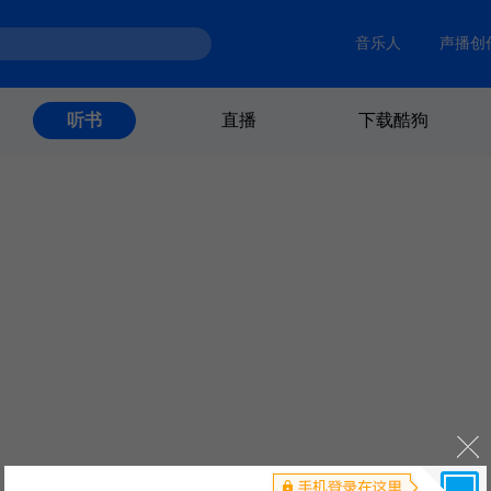
音乐人
声播创
直播
下载酷狗
听书