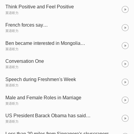
Think Positive and Feel Positive
英语听力
French forces say…
英语听力
Ben became interested in Mongolia…
英语听力
Conversation One
英语听力
Speech during Freshmen's Week
英语听力
Male and Female Roles in Marriage
英语听力
US President Barack Obama has said…
英语听力
Less than 20 miles from Singapore's skyscrapers…