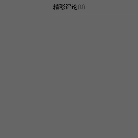
精彩评论
(0)