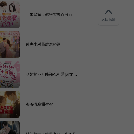
二婚盛嫁：战爷宠妻百分百
返回顶部
傅先生对我肆意娇纵
少奶奶不可能那么可爱|阅文完
结
秦爷撒糖甜蜜蜜