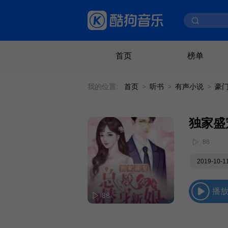
首页
榜单
我的位置:
首页
>
听书
>
有声小说
>
豪
独家盛
88
2019-10-
播
88