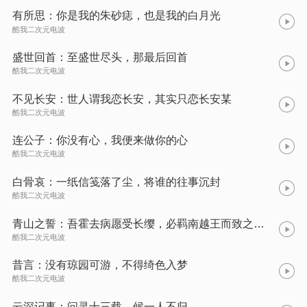
有所思：你是我的朱砂痣，也是我的白月光
酷我二次元电波
盛世回首：至盛世尽头，那最后回首
酷我二次元电波
不见长安：世人谓我恋长安，其实只恋长安某
酷我二次元电波
连公子：你没有心，我便来做你的心
酷我二次元电波
白骨哀：一纸信笺落了尘，将谁的往事沉封
酷我二次元电波
青山之誓：吾霍去病愿受长缨，必羁南越王而致之阙下
酷我二次元电波
昔言：没有琼园可游，不得绮色入梦
酷我二次元电波
云深记事：问灵十三载，候一人不归