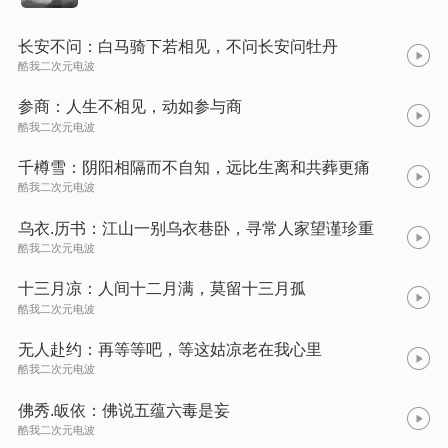
长安不问：白马骑下若相见，不问长安问牡丹
酷我二次元电波
参商：人生不相见，动如参与商
酷我二次元电波
千樽雪：阴阳相隔而不自知，远比生离和共葬更痛
酷我二次元电波
乌衣.历书：江山一别乌衣巷卧，寻常人家望谨珍重
酷我二次元电波
十三月凉：人间十二月满，莫留十三月孤
酷我二次元电波
无人赴约：再等等吧，等这姑凉老在我心里
酷我二次元电波
佛秀.皈依：佛说五蕴六毒是妄
酷我二次元电波