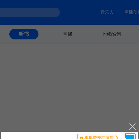
音乐人
声播创
直播
下载酷狗
听书