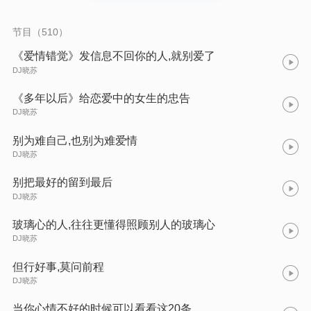
节目（510）
《爱情错觉》发信息不回你的人,就别爱了
DJ晓苏
《多年以后》给恋爱中的女生的忠告
DJ晓苏
别为难自己,也别为难爱情
DJ晓苏
别把最好的留到最后
DJ晓苏
玻璃心的人,往往更懂得照顾别人的玻璃心
DJ晓苏
但行好事,莫问前程
DJ晓苏
当你心情不好的时候可以看看这20条