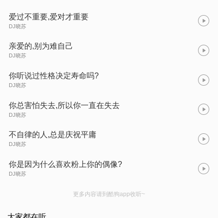
爱过不重要,爱对才重要
DJ晓苏
亲爱的,别为难自己
DJ晓苏
你听说过性格决定寿命吗?
DJ晓苏
你总害怕失去,所以你一直在失去
DJ晓苏
不自律的人,总是庆祝平庸
DJ晓苏
你是因为什么喜欢粉上你的偶像?
DJ晓苏
更多内容请到酷狗app收听~
大家都在听