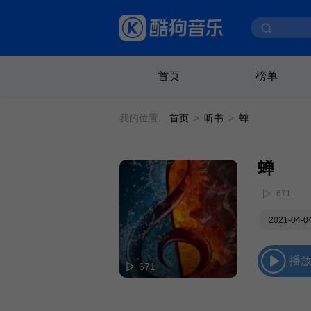
首页
榜单
我的位置:
首页
>
听书
>
蝉
蝉
671
2021-04-
播
671