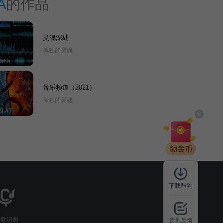
A
的作品
灵魂深处
孤独的灵魂
566
音乐频道（2021）
孤独的灵魂
19.4万
下载酷狗
听歌识曲
意见反馈