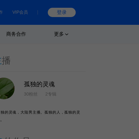
作
VIP会员
登录
商务合作
更多
主
播
孤独的灵魂
30粉丝
2专辑
孤独的灵魂，大陆男主播。孤独的人，孤独的灵
魂。