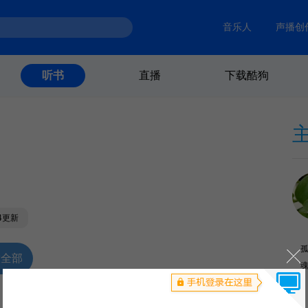
音乐人
声播创
直播
下载酷狗
听书
04更新
放全部