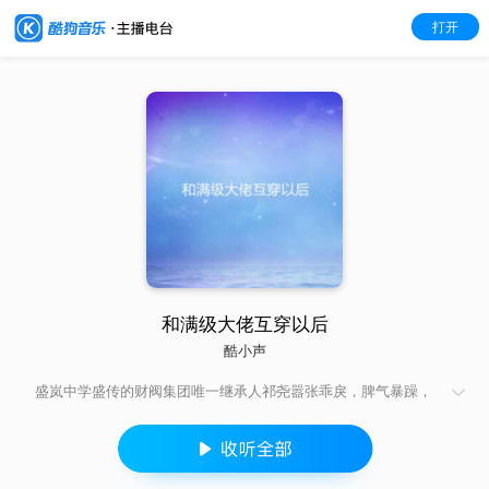
打开
和满级大佬互穿以后
酷小声
盛岚中学盛传的财阀集团唯一继承人祁尧嚣张乖戾，脾气暴躁，
是整个盛岚乃至C市最不能惹的人。穿书而来的叶茨被卫家作为
联姻工具接到豪门家庭。传言，卫家的养女叶茨转学来的第一天
就霸占了祁尧的专属座位。众人：坐等叶茨的一百种死法！某
天，大家看到叶茨脸色苍白的去找祁尧。众人：见过作死的，没