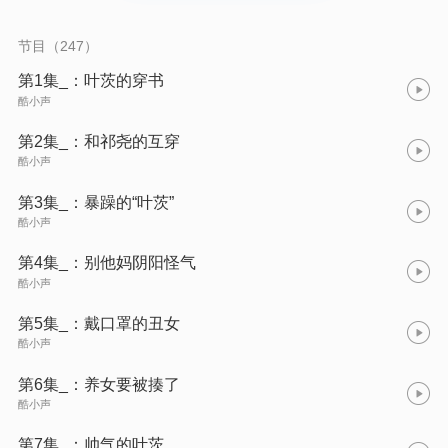
见过这么作死的，这是上赶着送人头啊。令众人惊呆的是——一
向对女生有洁癖的祁少会解下自己的衣服披在叶茨的身上，还体
贴的给叶茨揉肚子，他们是不是看花眼了啊？！*叶茨每天都会跟
节目（247）
一个少年灵魂互换，互换之后他们表示，无所谓，就当体验两种
不同人生罢了。但此时的祁尧痛苦的靠在叶茨身上：“为什么这么
第1集_：叶茨的穿书
痛？”叶茨：“这是正常现象，我来大姨妈都这么痛。”祁尧：“血什
酷小声
么时候停？”叶茨：“七天之后。”*（一种植物）！从来没经历过这
种事的祁尧表示暴躁！【1V1，爽文，双大佬】
第2集_：和祁尧的互穿
酷小声
第3集_：暴躁的“叶茨”
酷小声
第4集_：别他妈阴阳怪气
酷小声
第5集_：戴口罩的丑女
酷小声
第6集_：养女要被揍了
酷小声
第7集_：帅气的叶茨