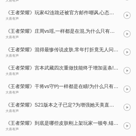
大喜有声
《王者荣耀》玩家42连跪还被官方邮件嘲讽,心态崩了!这你让人怎么忍?
大喜有声
《王者荣耀》庄周vs瑶,一样都是在混,为什么只有瑶被万人唾骂!
大喜有声
《王者荣耀》混得最惨传说皮肤,常年打折竟无人问津?
大喜有声
《王者荣耀》宫本武藏四次重做技能终于增加蓝条!无敌的他回来了?
大喜有声
《王者荣耀》干将vs守约一样都是在瞄!为什么只有守约被万人唾骂?
大喜有声
《王者荣耀》S21版本之子已定?为增强她天美直接修改了游戏规则!什么鬼?
大喜有声
《王者荣耀》到底是哪些皮肤刚上架玩家一顿夸,锚点一出却被吐槽得厉害?快来看!
大喜有声