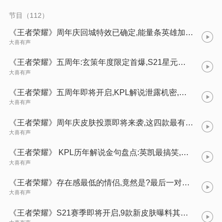
节目（112）
《王者荣耀》周年庆回城特效已确定,能量条英雄加强,43位英雄普攻动画优化!
大喜有声
《王者荣耀》五周年:玄策年度限定首爆,S21星元皮肤韩信上线,周年庆限定规!
大喜有声
《王者荣耀》五周年即将开启,KPL解说泄露机密,返场皮肤已确定?
大喜有声
《王者荣耀》周年庆皮肤投票即将来袭,这四款最有可能返场?快来看!
大喜有声
《王者荣耀》 KPL历年解说金句盘点:英凯最搞笑,瓶子承包两大名场面!
大喜有声
《王者荣耀》存在感最低的情侣,竟然是?最后一对连官方都不敢大肆宣传!
大喜有声
《王者荣耀》S21赛季即将开启,9款新皮肤曝料其中限定最美的居然是这一款?想不到!