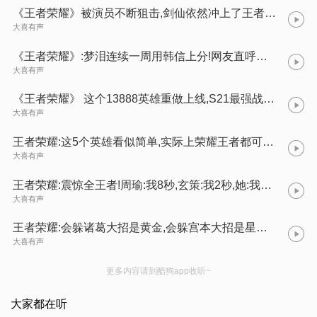
《王者荣耀》被演员不断狙击,剑仙依然冲上了王者101星?厉害!
大喜有声
《王者荣耀》:梦泪连续一周用韩信上分!网友直呼爷青回!
大喜有声
《王者荣耀》 这个13888英雄重做上线,S21最强战士确认!白起削弱,马可彻底凉凉!
大喜有声
王者荣耀:这5个英雄看似简单,实际上荣耀王者都可能玩不好,并不是有手就行!
大喜有声
王者荣耀:震惊全王者!周瑜:我8秒,玄策:我2秒,她:我没有…
大喜有声
王者荣耀:会躲诸葛大招是黄金,会躲宫本大招是星耀,能躲他大招的保底50星水平!
大喜有声
更多内容请到酷狗app收听~
大家都在听