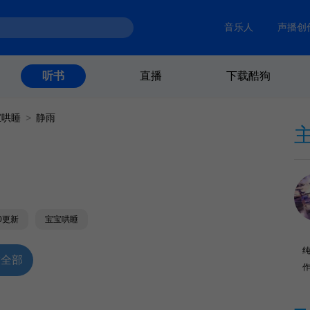
音乐人
声播创
直播
下载酷狗
听书
宝哄睡
>
静雨
20更新
宝宝哄睡
放全部