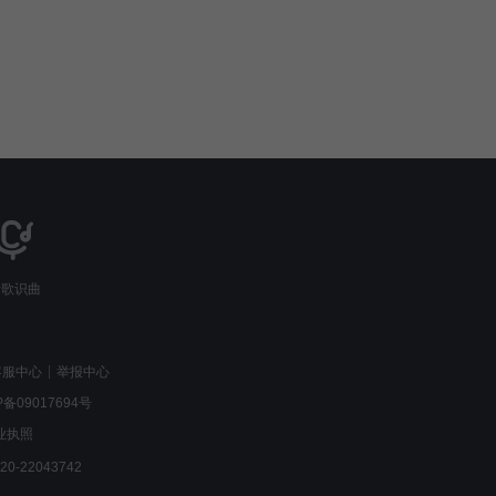
听歌识曲
客服中心
举报中心
P备09017694号
业执照
-22043742