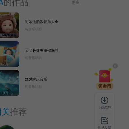
A
的作品
更多
阿尔法胎教音乐大全
纯音乐哄睡
18.1万
宝宝必备失重催眠曲
纯音乐哄睡
19.7万
舒缓解压音乐
纯音乐哄睡
61.9万
下载酷狗
相关
推荐
意见反馈