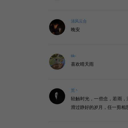
清风云合
晚安
tik-
喜欢晴天雨
荒丶
轻触时光，一些念，若雨，
滑过静好的岁月，任一剪相