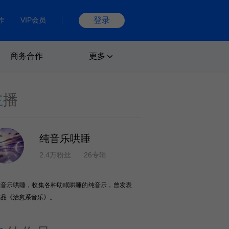
作
VIP会员
登录
商务合作
更多
主
播
纯音乐哄睡
2.4万粉丝
26专辑
纯音乐哄睡，收集各种助眠哄睡的纯音乐，曾发表
作品《治愈系音乐》。