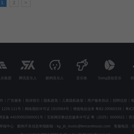
1
2
>
娱乐集团
腾讯音乐人
酷狗音乐人
音乐推
5sing原创音乐
作
广告服务
投诉指引
隐私政策
儿童隐私政策
用户服务协议
招聘信息
1226-111号
网络视听许可证 1910564号
增值电信业务 粤B2-20060339
粤IC
安备 44030002000001号
互联网宗教信息服务许可证 粤（2025）0000021
营
举报中心
酷狗不良信息举报邮箱：kg_jb_music@tencentmusic.com
客服电话：020