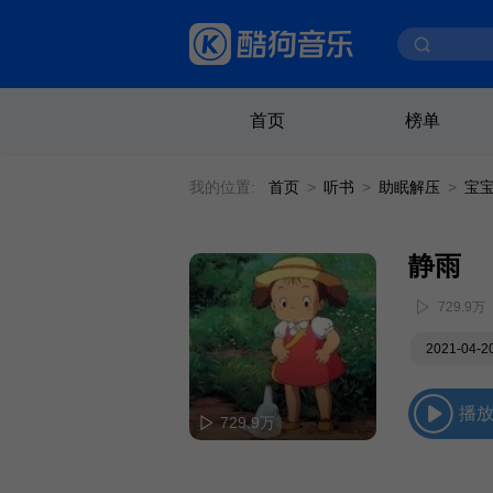
首页
榜单
我的位置:
首页
>
听书
>
助眠解压
>
宝
静雨
729.9万
2021-04-
播
729.9万