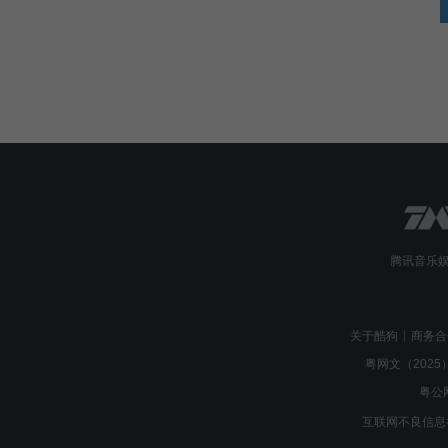
腾讯音乐
关于酷狗
商务合
粤网文（2025）
粤公网
互联网不良信息