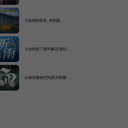
大自然的聲音: 特別版
大自然的下雨声|解压放松|深
度催眠雨声
白噪音睡眠空间|雨天哄睡 缓
解焦虑