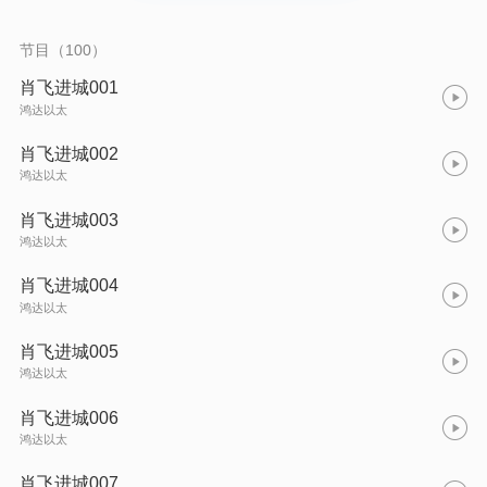
节目（100）
肖飞进城001
鸿达以太
肖飞进城002
鸿达以太
肖飞进城003
鸿达以太
肖飞进城004
鸿达以太
肖飞进城005
鸿达以太
肖飞进城006
鸿达以太
肖飞进城007