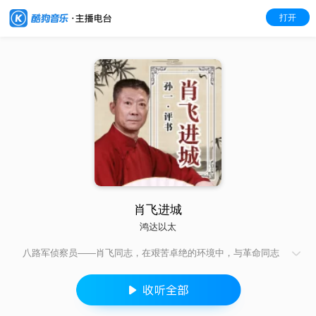
打开
肖飞进城
鸿达以太
八路军侦察员——肖飞同志，在艰苦卓绝的环境中，与革命同志
和人民群众一起，依靠大智大勇，与日本鬼子以及汉奸、恶霸展
开了巧妙、机智的周旋和斗争。