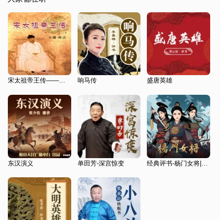
宋太祖帝王传——乱世枭雄治世之路
响马传
盛唐英雄
东汉演义
单田芳-深宫惊变
经典评书-杨门女将|已完结