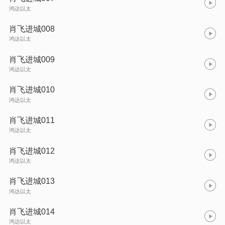
鸿达以太
肖飞进城008
鸿达以太
肖飞进城009
鸿达以太
肖飞进城010
鸿达以太
肖飞进城011
鸿达以太
肖飞进城012
鸿达以太
肖飞进城013
鸿达以太
肖飞进城014
鸿达以太