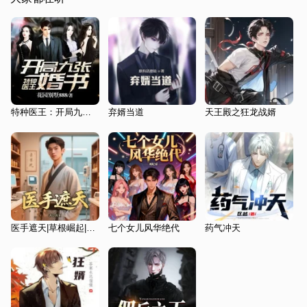
特种医王：开局九张婚书
弃婿当道
天王殿之狂龙战婿
医手遮天|草根崛起|逆袭虐渣|精品多人有声剧
七个女儿风华绝代
药气冲天