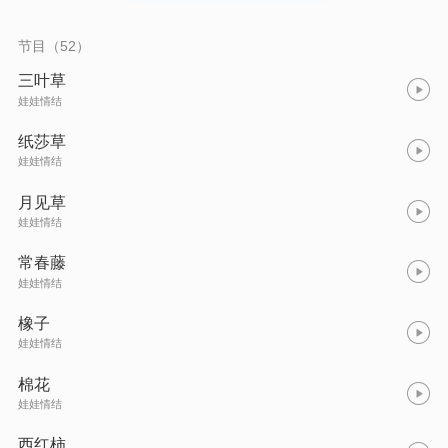
节目（52）
三叶草
娃娃情结
纸莎草
娃娃情结
月见草
娃娃情结
常春藤
娃娃情结
橡子
娃娃情结
棉花
娃娃情结
西红柿