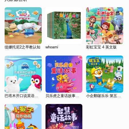
缇娜托尼2之早教认知
whoami
彩虹宝宝 4 英文版
巴塔木开口说英语级别四高级篇
贝乐虎之童话故事【早教神器】｜经典哄睡故事
小企鹅啵乐乐 第五季｜露比loopy | 动画故事