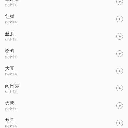
娃娃情结
红树
娃娃情结
丝瓜
娃娃情结
桑树
娃娃情结
大豆
娃娃情结
向日葵
娃娃情结
大蒜
娃娃情结
苹果
娃娃情结