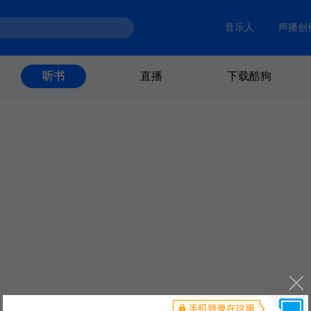
音乐人
声播创
直播
下载酷狗
听书