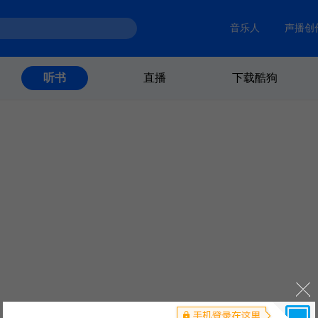
音乐人
声播创
直播
下载酷狗
听书