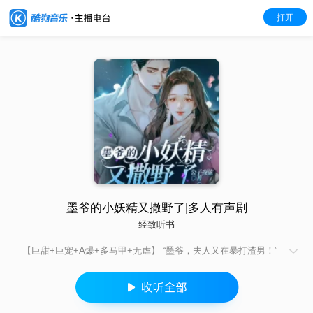
打开
墨爷的小妖精又撒野了|多人有声剧
经致听书
【巨甜+巨宠+A爆+多马甲+无虐】 “墨爷，夫人又在暴打渣男！”
“把那个不长眼的拉去喂狗。” “墨爷，夫人又被人搭讪了！” “把她
抓回来我要好好宠她。” “墨爷，夫人要跟您离婚！” 当天晚上，墨
爷单膝下跪，“烟烟，别离婚好不好？” 平日里人人惧怕的女王顾
凌烟，此时红着眼圈可怜巴巴：“都怪你！人家怀孕了！” 第二