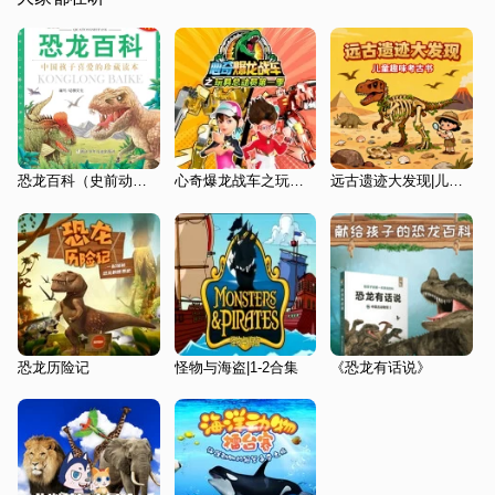
恐龙百科（史前动物的秘密）
心奇爆龙战车之玩具总动员第一季|玩具开箱|儿童广播剧
远古遗迹大发现|儿童趣味考古书
恐龙历险记
怪物与海盗|1-2合集
《恐龙有话说》