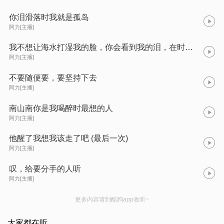
你泪滑落时我就是孤岛
阿力[主播]
我不想让海水打湿我的脸，你会看到我的泪，在时间里 (ANRAN)
阿力[主播]
不要随便要，要坚持下去
阿力[主播]
南山南你是我喝醉时最想的人
阿力[主播]
他醒了我想我该走了吧 (最后一次)
阿力[主播]
叹，给要分手的人听
阿力[主播]
更多内容请到酷狗app收听~
大家都在听