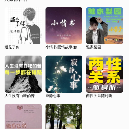
遇见了你
小情书|爱情故事|触动心坎的那些情话
雅家梨园
人生没有白吃的苦，每一步都在铺路
寂静心事
两性关系随时听