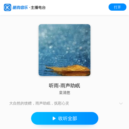
打开
听雨-雨声助眠
皇清悠
大自然的馈赠，雨声助眠，抚慰心灵