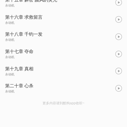
永动机
第十六章 求救留言
永动机
第十八章 千钧一发
永动机
第十七章 夺命
永动机
第十九章 真相
永动机
第二十章 心杀
永动机
更多内容请到酷狗app收听~