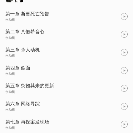
第一章 断更死亡预告
永动机
第二章 真假希音心
永动机
第三章 杀人动机
永动机
第四章 假面
永动机
第五章 突如其来的更新
永动机
第六章 网络寻踪
永动机
第七章 再探案发现场
永动机