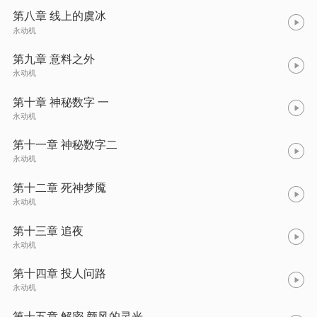
第八章 线上的虞冰
永动机
第九章 意料之外
永动机
第十章 神秘数字 一
永动机
第十一章 神秘数字二
永动机
第十二章 死神梦魇
永动机
第十三章 追夜
永动机
第十四章 投人问路
永动机
第十五章 解密 颜风的灵光