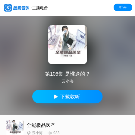
打开
第106集 是谁送的？
云小海
全能极品医圣
983
云小海