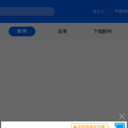
音乐人
声播创
直播
下载酷狗
听书