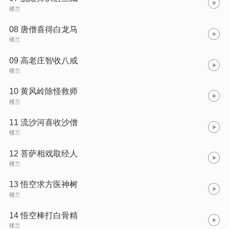
楼兰
08 唐僧喜得白龙马
楼兰
09 高老庄智收八戒
楼兰
10 黄风岭除怪救师
楼兰
11 流沙河喜收沙僧
楼兰
12 菩萨相戏取经人
楼兰
13 悟空求方医神树
楼兰
14 悟空棒打白骨精
楼兰