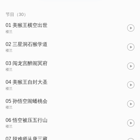
节目（30）
01 美猴王横空出世
楼兰
02 三星洞石猴学道
楼兰
03 闯龙宫醉闹冥府
楼兰
04 美猴王自封大圣
楼兰
05 孙悟空闹蟠桃会
楼兰
06 悟空被压五行山
楼兰
07 脱难师从唐三藏