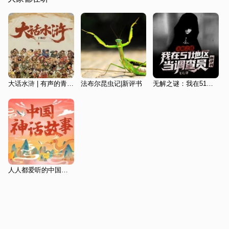
大话水浒 | 有声的青鸾播讲 | 评书
法布尔昆虫记|新评书
无解之谜：我在51地区当调查员|张准评书|悬疑探险
人人都爱听的中国神话故事|评书版|山海经|睡前故事|中国民间故事|力哥播讲