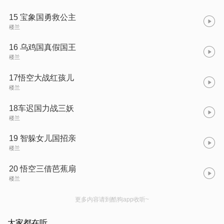
15 宝象国勇救公主
楼兰
16 乌鸡国真假国王
楼兰
17悟空大战红孩儿
楼兰
18车迟国力战三妖
楼兰
19 智躲女儿国招亲
楼兰
20 悟空三借芭蕉扇
楼兰
更多内容请到酷狗app收听~
大家都在听