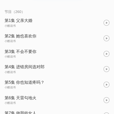
节目（260）
第1集 父亲大婚
小酷说书
第2集 她也喜欢你
小酷说书
第3集 不会不要你
小酷说书
第4集 进错房间选对郎
小酷说书
第5集 你也知道疼吗？
小酷说书
第6集 天雷勾地火
小酷说书
第7集 做我的女人