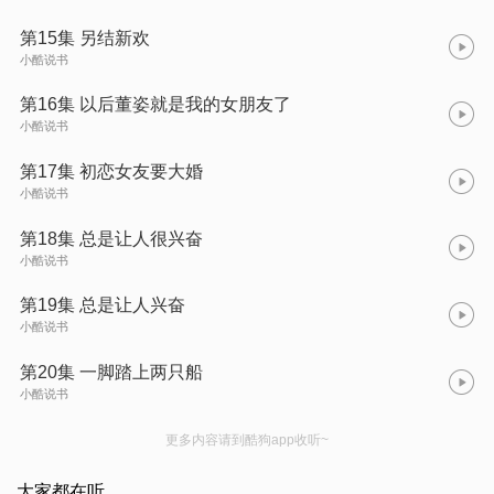
第15集 另结新欢
小酷说书
第16集 以后董姿就是我的女朋友了
小酷说书
第17集 初恋女友要大婚
小酷说书
第18集 总是让人很兴奋
小酷说书
第19集 总是让人兴奋
小酷说书
第20集 一脚踏上两只船
小酷说书
更多内容请到酷狗app收听~
大家都在听