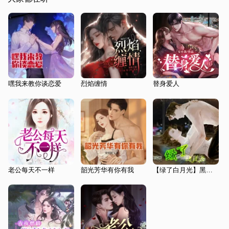
嘿我来教你谈恋爱
烈焰缠情
替身爱人
老公每天不一样
韶光芳华有你有我
【绿了白月光】黑莲花上位|男女双处|荤甜|对她上瘾|又甜又野