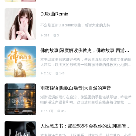
的，每个人都背负着独属于自己的一份焦灼与忧虑，许多
人的心理困扰和痛苦情绪，也都或多或少与安全感有关。
DJ歌曲Remix
到底是什么让人焦虑不安？安全感的缺失又从何而来？如
何才能找回内心的平静与踏实？翻开这本书，它会帮你解
不定期更新DJRemix歌曲，感谢大家的支持！
答有关安全感的诸多谜题，并告诉你摆脱焦虑不安的有效
方法，同时让你深刻地认识到一个真相：关于内心的答
397
3
案，要向内去找寻——你，才是安全感真正的标尺。
佛的故事|深度解读佛教史，佛教故事|西游记
&天主教禅的智慧|治愈内心|佛学
本书以故事形式讲述佛教，使读者真切感受佛教文化的博
大精深；以图文的形式将一幅瑰丽神奇的佛教文化地图立
体、直观地展现在读者面前，让读者零距离感受佛教文
2.5万
143
明，全方位接触真实历史。语言和色彩一起流淌，思想和
文字变得亲切，本书让读者在轻松获取知识的同时，获得
更为广阔的文化视野、审美感受、想象空间和愉快体验。
雨夜轻语|助眠白噪音|大自然的声音
淅淅沥沥的雨打在窗沿，像温柔的手指轻敲琴键，哗啦哗
啦的溪流声跟着和鸣。这自然的白噪音能裹着你放松，让
大脑慢慢放空，烦躁被雨滴带走，眼皮悄悄变沉。听着听
15.1万
352
着就跌进梦乡，一夜安稳无梦，清晨醒来像泡过温水澡，
浑身舒舒服服～
人性黑皮书：那些985不会教你的法则I高智商
底层逻辑
本专辑涵盖职场、人际关系、财富管理、社交礼仪、心理