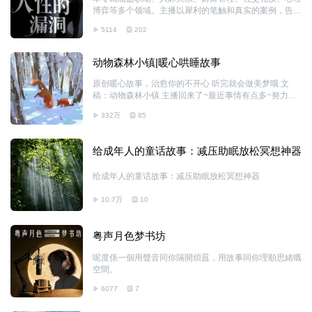
博弈等多个领域。主播以犀利的笔触和真实的案例，告诉
你如何在竞争激烈的社会中脱颖而出，如何在复杂的人际
5114
202
关系中游刃有余，如何在财富的游戏中占据主动。
动物森林小镇|暖心哄睡故事
原创暖心故事，治愈你的不开心 听完就会做美梦哦 文
稿：动物森林小镇 主播回来了~最近事情有点多~努力保
持更新哈
332万
85
给成年人的童话故事：减压助眠放松冥想神器
给成年人的童话故事：减压助眠放松冥想神器
10.7万
10
粤声月色梦书坊
呢度係一個用聲音同你隔開煩囂，用故事同你理順思緒嘅
空間。
6077
7