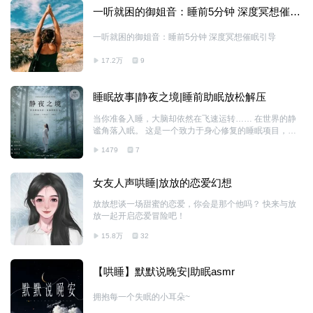
一听就困的御姐音：睡前5分钟 深度冥想催眠
引导
一听就困的御姐音：睡前5分钟 深度冥想催眠引导
17.2万
9
睡眠故事|静夜之境|睡前助眠放松解压
当你准备入睡，大脑却依然在飞速运转…… 在世界的静
谧角落入眠。 这是一个致力于身心修复的睡眠项目，一
集一个治愈地景。 它将跨越地理边界，引导你将紧绷的
1479
7
感官重新归还给自然。 请试着闭上双眼，将音量调至轻
柔。 这不是一场对抗失眠的战斗，而是一次卸下焦虑、
顺应自然的回归。 【内容特色】 - 思绪卸载：智性人文
女友人声哄睡|放放的恋爱幻想
叙事，轻声引导，协助大脑从焦虑反刍中解脱。 - 感官归
位：瓦尔登湖的涟漪或芬兰雪原的宁静，触手可及。 - 自
放放想谈一场甜蜜的恋爱，你会是那个他吗？ 快来与放
然衔接：20-30 分钟黄金时长，从舒缓人声引导平滑过渡
放一起开启恋爱冒险吧！
至纯粹自然声，陪你安稳度过浅睡期。 --- #失眠#思维反
15.8万
32
刍 #睡眠焦虑 #深度睡眠# 挑战20分钟入睡# 愿你在风景
的轻抚下，
【哄睡】默默说晚安|助眠asmr
拥抱每一个失眠的小耳朵~