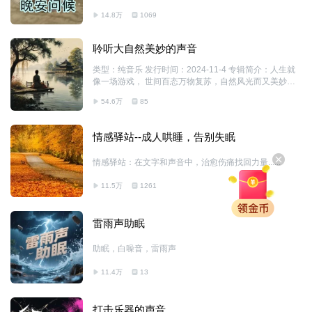
欢喜，读懂你喜悦背后的悲伤。我是阿成，欢迎收听《与
14.8万
1069
子成说》
聆听大自然美妙的声音
类型：纯音乐 发行时间：2024-11-4 专辑简介：人生就
像一场游戏， 世间百态万物复苏，自然风光而又美妙。
让我们一起去聆听大自然美妙的声音…
54.6万
85
情感驿站--成人哄睡，告别失眠
情感驿站：在文字和声音中，治愈伤痛找回力量......
11.5万
1261
雷雨声助眠
助眠，白噪音，雷雨声
11.4万
13
打击乐器的声音