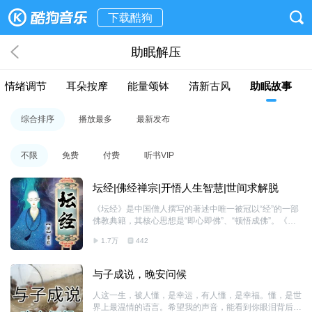
下载酷狗
助眠解压
情绪调节
耳朵按摩
能量颂钵
清新古风
助眠故事
综合排序
播放最多
最新发布
不限
免费
付费
听书VIP
坛经|佛经禅宗|开悟人生智慧|世间求解脱
《坛经》是中国僧人撰写的著述中唯一被冠以“经”的一部
佛教典籍，其核心思想是“即心即佛”、“顿悟成佛”。《坛
经》在把佛性归诸心性、把人变成佛的同时，倡导“即世
1.7万
442
间求解脱”，主张把入世与出世统一起来。
与子成说，晚安问候
人这一生，被人懂，是幸运，有人懂，是幸福。懂，是世
界上最温情的语言。希望我的声音，能看到你眼泪背后的