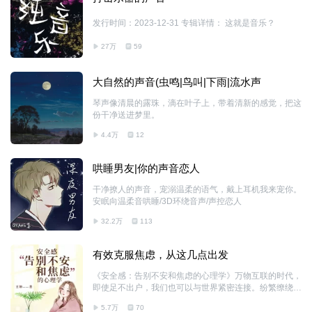
发行时间：2023-12-31 专辑详情： 这就是音乐？
27万
59
大自然的声音(虫鸣|鸟叫|下雨|流水声
琴声像清晨的露珠，滴在叶子上，带着清新的感觉，把这
份干净送进梦里。
4.4万
12
哄睡男友|你的声音恋人
干净撩人的声音，宠溺温柔的语气，戴上耳机我来宠你。
安眠向温柔音哄睡/3D环绕音声/声控恋人
32.2万
113
有效克服焦虑，从这几点出发
《安全感：告别不安和焦虑的心理学》万物互联的时代，
即使足不出户，我们也可以与世界紧密连接。纷繁缭绕的
信息、极度丰盈的物质，让人开阔了眼界，领略了新奇，
5.7万
70
却也加重了内心的不安。安全感，似乎成了这个时代昂贵