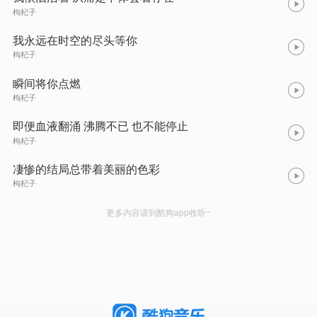
枸杞子
我永远在时空的尽头等你
枸杞子
瞬间将你点燃
枸杞子
即便血液翻涌 沸腾不已 也不能停止
枸杞子
凄惨的结局总带着美丽的色彩
枸杞子
更多内容请到酷狗app收听~