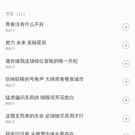
节目（11）
青春没有什么不好
枸杞子
努力 未来 美丽星辰
枸杞子
邀你做我这场错位冒险的唯一共犯
枸杞子
吹响聒噪的号角声 大肆席卷整座城市
枸杞子
猛虎偏识东风快 细嗅瑶芳花愈白
枸杞子
这预支而来的生命 必须物尽其用才行
枸杞子
我依旧活着 从痛楚中体会着存在