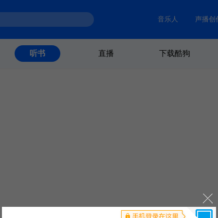
音乐人
声播创
直播
下载酷狗
听书