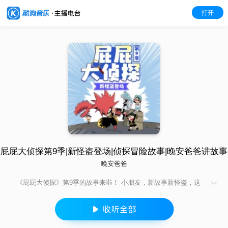
打开
屁屁大侦探第9季|新怪盗登场|侦探冒险故事|晚安爸爸讲故事
晚安爸爸
《屁屁大侦探》第9季的故事来啦！ 小朋友，新故事新怪盗，这
一次淘大宝、淘小乐和屁屁侦探面临着非常非常危险的挑战，怪
盗学院也将正式跟大家见面！ 屁屁侦探、布朗、淘大宝、淘小乐
的四人组破案搭档也将第一次分开。这到底是怎么回事呢？快来
收听的故事吧！