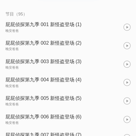
节目（95）
屁屁侦探第九季 001 新怪盗登场 (1)
晚安爸爸
屁屁侦探第九季 002 新怪盗登场 (2)
晚安爸爸
屁屁侦探第九季 003 新怪盗登场 (3)
晚安爸爸
屁屁侦探第九季 004 新怪盗登场 (4)
晚安爸爸
屁屁侦探第九季 005 新怪盗登场 (5)
晚安爸爸
屁屁侦探第九季 006 新怪盗登场 (6)
晚安爸爸
屁屁侦探第九季 007 新怪盗登场 (7)