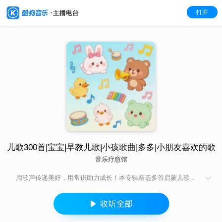
打开
儿歌300首|宝宝|早教儿歌|小孩歌曲|多多|小朋友喜欢的歌
音乐疗愈馆
用歌声传递美好，用常识助力成长！本专辑精选多首启蒙儿歌，
涵盖洗手、刷牙、按时睡觉等生活习惯，以及数数、认颜色、辨
方向等学习常识。