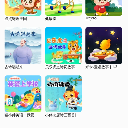
点点谜语王国
健康操
三字经
古诗唱起来
贝乐虎之诗词故事｜国学经典|趣味启蒙
米卡·童话故事 | 1-3岁教育启蒙 | 宝宝树
猫小帅英语：我爱上学校
小伴龙唐诗三百首|必背古诗|幼儿启蒙