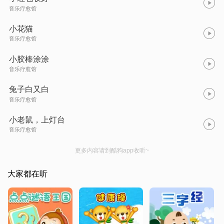
音乐疗愈馆
小花猫
音乐疗愈馆
小胶棒涂涂
音乐疗愈馆
兔子白又白
音乐疗愈馆
小老鼠，上灯台
音乐疗愈馆
更多内容请到酷狗app收听~
大家都在听