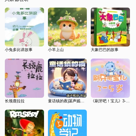
小兔多比讲故事
小羊上山
大象巴巴的故事
长颈鹿拉拉
童话镇的夜|菡声嫣语睡前故事
《刷牙吧！宝儿》3-5岁儿童刷牙故事集