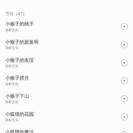
有趣、充满善意，摒弃生硬说教，在轻松的场景中传递善良、诚
实、勇敢、分享等美好品质，同时激发孩子的想象力、语言表达
能力，引导孩子明辨是非、学会共情。 每一则小故事都藏着朴素
节目（47）
的道理与温暖的力量，兼顾趣味性与启蒙性，让孩子在阅读中收
获快乐、启迪心智，潜移默化中养成良好习惯、搭建初步认知框
小猴子的桃子
架，为童年启蒙打下坚实、温暖的基础，陪伴孩子在趣味中慢慢
诺昕文化
成长
小猴子的新发明
诺昕文化
小猴子的友谊
诺昕文化
小猴子捞月
诺昕文化
小猴子下山
诺昕文化
小狐狸的花园
诺昕文化
小狐狸的魔法