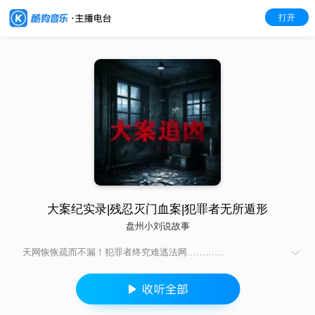
打开
大案纪实录|残忍灭门血案|犯罪者无所遁形
盘州小刘说故事
天网恢恢疏而不漏！犯罪者终究难逃法网…………