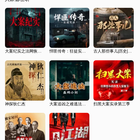
大案纪实之法网恢恢疏而不漏
悍匪传奇：狂徒实录|真实犯罪|九十年代|人性探索
古人那些事儿|历史|野史|人文国学
神探狄仁杰
大案追凶之难逃法网|大案纪实
扫黑大案实录第三季