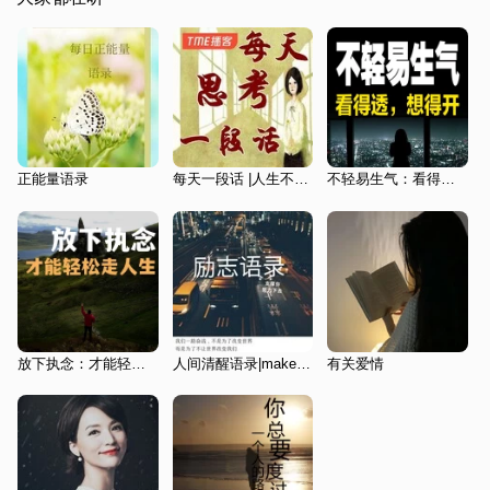
正能量语录
每天一段话 |人生不迷茫
不轻易生气：看得透，想得开
放下执念：才能轻松走人生
人间清醒语录|make you better
有关爱情