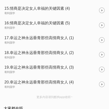
15.情商是决定女人幸福的关键因素 (4)
宥利国学
16.情商是决定女人幸福的关键因素 (5)
宥利国学
17.幸运之神永远垂青那些高情商女人 (1)
宥利国学
18.幸运之神永远垂青那些高情商女人 (2)
宥利国学
19.幸运之神永远垂青那些高情商女人 (3)
宥利国学
20.幸运之神永远垂青那些高情商女人 (4)
宥利国学
更多内容请到酷狗app收听~
大家都在听