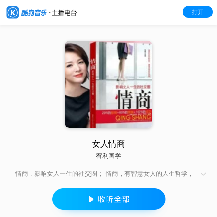
打开
女人情商
宥利国学
情商，影响女人一生的社交圈； 情商，有智慧女人的人生哲学，
悦纳自己，保持自信，认清个人价值； 情商高的人，运气都不会
太差； 《女人情商》，情商，是一门综合学问，高情商女人魅力
更出众；本专辑从自省、情绪自制、快乐、自信、人际、职场、
家庭等方面，多角度、全方位地告诉女人如何利用情商的力量更