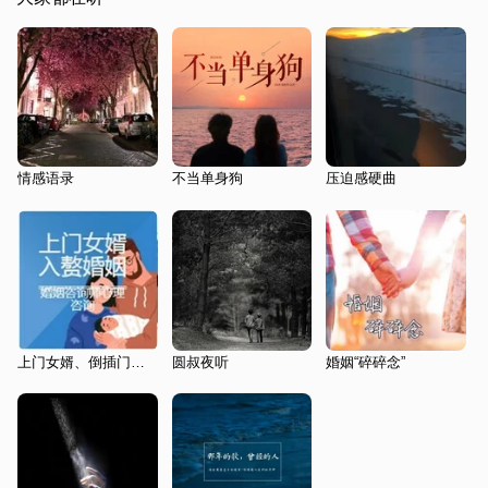
情感语录
不当单身狗
压迫感硬曲
上门女婿、倒插门、入赘婚姻、赘婿
圆叔夜听
婚姻“碎碎念”