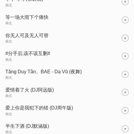
南北
等一场大雨下个痛快
南北
你无人可及无人可替
南北
#分手后,该不该互删#
南北
Tăng Duy Tân、BAE - Dạ Vũ (夜舞)
南北
爱情着了火 (DJ阿远版)
南北
爱上你是我犯下的错 (DJ周午版)
南北
半生下酒 (DJ默涵版)
南北