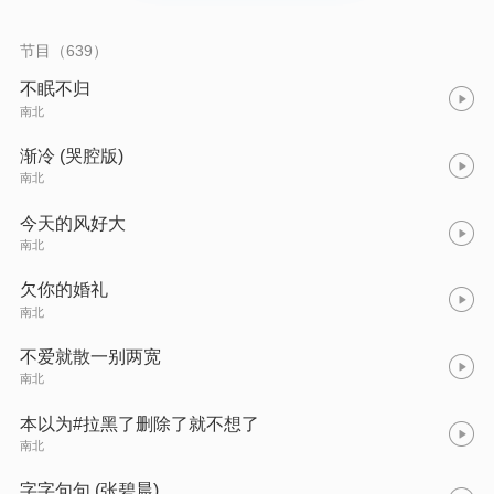
节目（639）
不眠不归
南北
渐冷 (哭腔版)
南北
今天的风好大
南北
欠你的婚礼
南北
不爱就散一别两宽
南北
本以为#拉黑了删除了就不想了
南北
字字句句 (张碧晨)